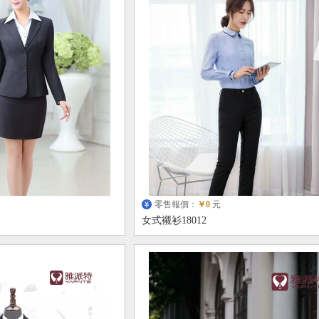
零售報價：
￥0
元
女式襯衫18012