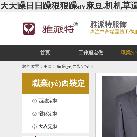
天天躁日日躁狠狠躁av麻豆,机机草
雅派特服飾
專注中高端團體工作服-職業
首頁
工作服定做
職業(y
您的位置：
主頁
>
職業(yè)西裝定制
>
職業(yè)西裝定
西裝定制
制
襯衫定制
大衣定制