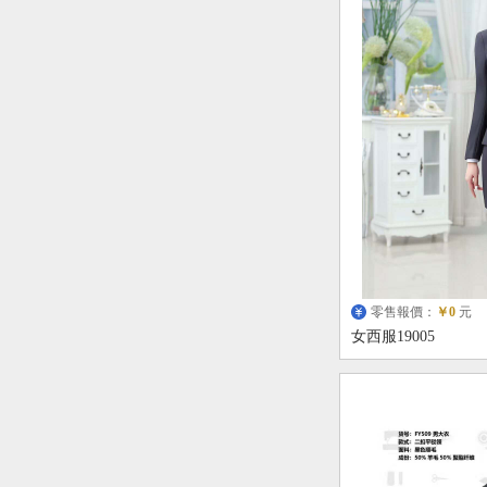
零售報價：
￥0
元
女西服19005