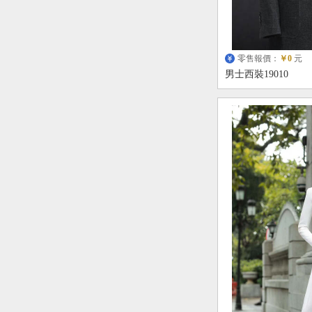
零售報價：
￥0
元
男士西裝19010