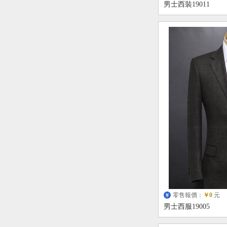
男士西裝19011
零售報價：
￥0
元
男士西服19005