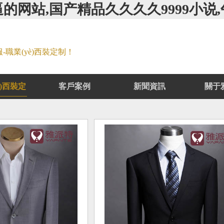
逼的网站,国产精品久久久久9999小
(yè)西裝定制！
è)西裝定
客戶案例
新聞資訊
關于
制