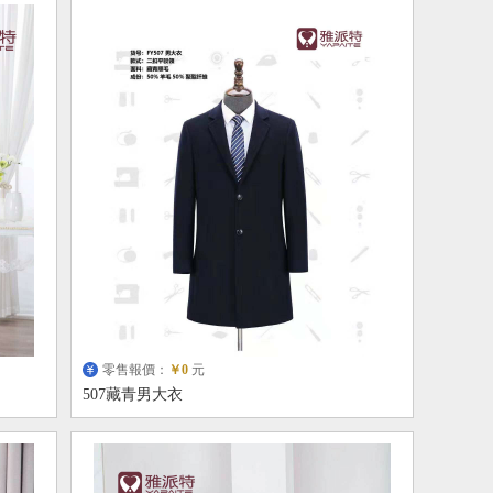
零售報價：
￥0
元
507藏青男大衣