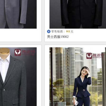
零售報價：
￥0
元
男士西服19002