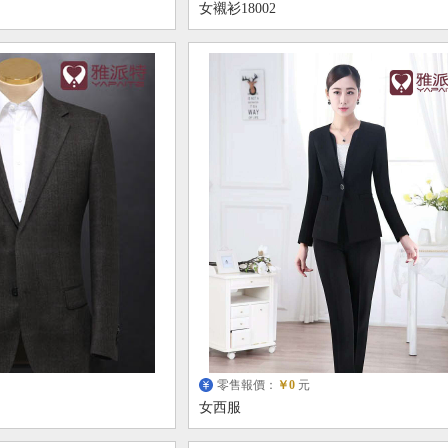
女襯衫18002
零售報價：
￥0
元
女西服