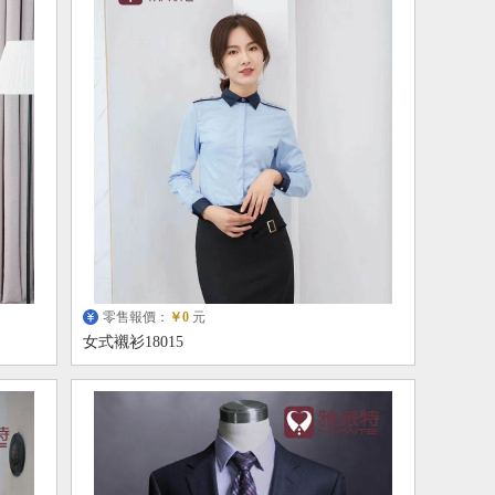
零售報價：
￥0
元
女式襯衫18015