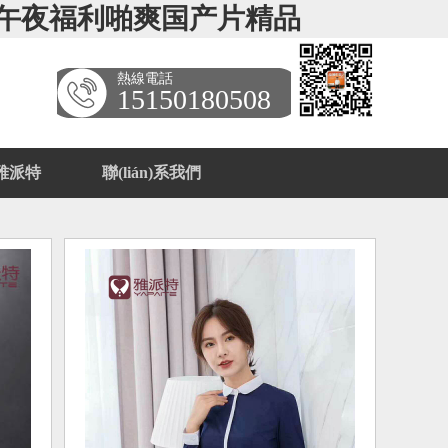
说,午夜福利啪爽国产片精品
熱線電話
15150180508
雅派特
聯(lián)系我們