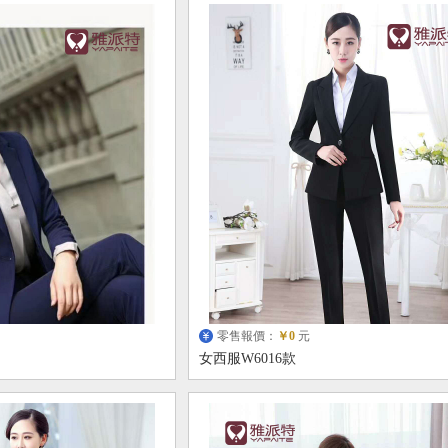
零售報價：
￥0
元
女西服W6016款