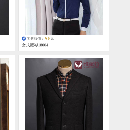
零售報價：
￥0
元
女式襯衫18004