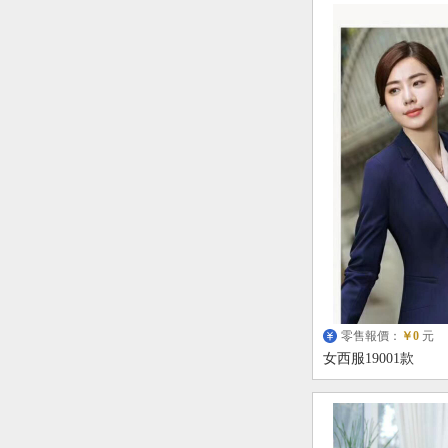
零售報價：
￥0
元
女西服19001款