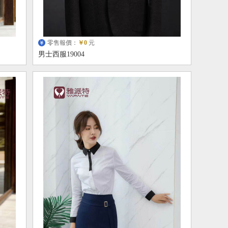
零售報價：
￥0
元
男士西服19004