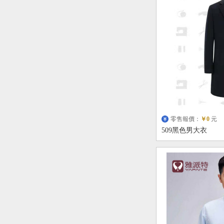
零售報價：
￥0
元
509黑色男大衣