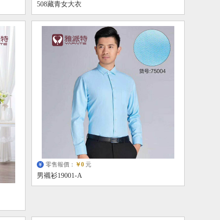
508藏青女大衣
零售報價：
￥0
元
男襯衫19001-A