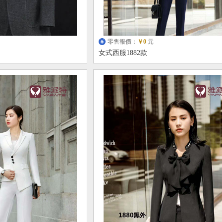
零售報價：
￥0
元
女式西服1882款